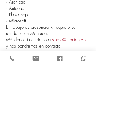
· Archicad
· Autocad
· Photoshop
· Microsoft
El trabajo es presencial y requiere ser
residente en Menorca.
Mándanos tu currículo a
studio@montanes.es
y nos pondremos en contacto.
ÉQUIPE
PROJETS
EN PROCÈS
COOKIES
MENTIONS LÉGALES
CONFIDENTIALITÉ
c/Es Cós de Gràcia 19, sot -2
Maó - Menorca