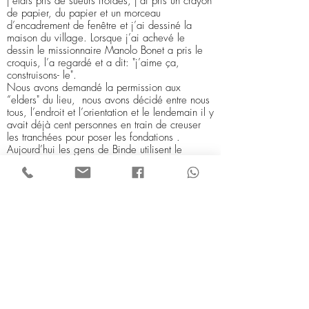
j’étais pris de sueurs froides, j’ai pris un crayon
de papier, du papier et un morceau
d’encadrement de fenêtre et j’ai dessiné la
maison du village. Lorsque j’ai achevé le
dessin le missionnaire Manolo Bonet a pris le
croquis, l’a regardé et a dit: "j’aime ça,
construisons- le".
Nous avons demandé la permission aux
“elders" du lieu, nous avons décidé entre nous
tous, l’endroit et l’orientation et le lendemain il y
avait déjà cent personnes en train de creuser
les tranchées pour poser les fondations .
Aujourd’hui les gens de Binde utilisent le
bâtiment pour loger les familles des malades de
l’hôpital rurale de Binde
ÉQUIPE
PROJETS
EN PROCÈS
COOKIES
MENTIONS LÉGALES