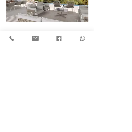
ÉQUIPE
PROJETS
EN PROCÈS
COOKIES
MENTIONS LÉGALES
CONFIDENTIALITÉ
c/Es Cós de Gràcia 19, sot -2
Maó - Menorca
studio@montanes.es
Tel
+34 971 362 989